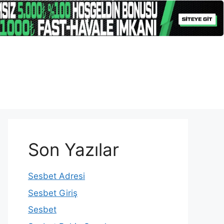
Son Yazılar
Sesbet Adresi
Sesbet Giriş
Sesbet