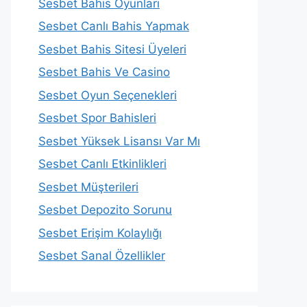
Sesbet Bahis Oyunları
Sesbet Canlı Bahis Yapmak
Sesbet Bahis Sitesi Üyeleri
Sesbet Bahis Ve Casino
Sesbet Oyun Seçenekleri
Sesbet Spor Bahisleri
Sesbet Yüksek Lisansı Var Mı
Sesbet Canlı Etkinlikleri
Sesbet Müşterileri
Sesbet Depozito Sorunu
Sesbet Erişim Kolaylığı
Sesbet Sanal Özellikler