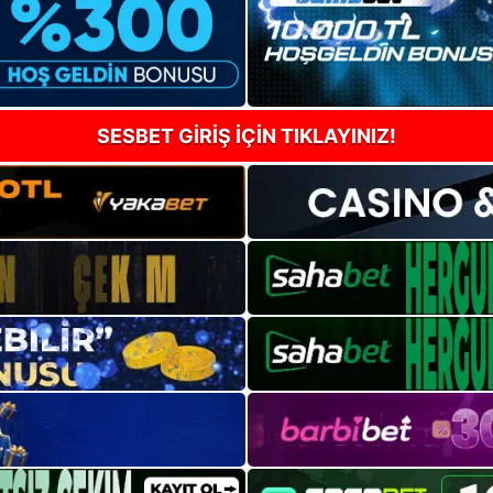
SESBET GİRİŞ İÇİN TIKLAYINIZ!