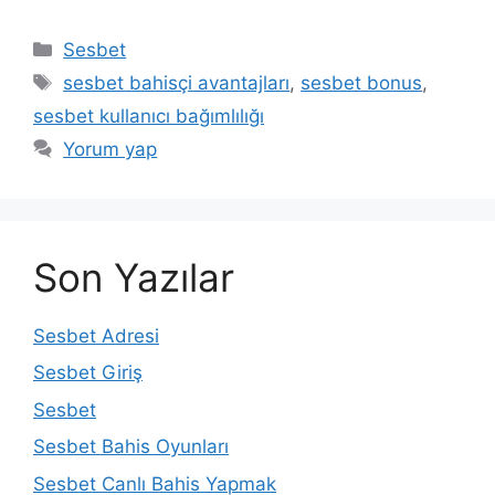
Kategoriler
Sesbet
Etiketler
sesbet bahisçi avantajları
,
sesbet bonus
,
sesbet kullanıcı bağımlılığı
Yorum yap
Son Yazılar
Sesbet Adresi
Sesbet Giriş
Sesbet
Sesbet Bahis Oyunları
Sesbet Canlı Bahis Yapmak