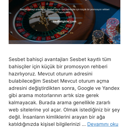
Sesbet bahisçi avantajları Sesbet kayıtlı tüm
bahisçiler için küçük bir promosyon rehberi
hazırlıyoruz. Mevcut oturum adresini
bulabileceğim Sesbet Mevcut oturum açma
adresini değiştirdikten sonra, Google ve Yandex
gibi arama motorlarının artık size gerek
kalmayacak. Burada arama genellikle zararlı
web sitelerine yol açar. Olmak istediğiniz bir şey
değil. İnsanların kimliklerini arayan bir ağa
katıldığınızda kişisel bilgilerinizi …
Devamını oku