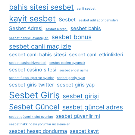
bahis sitesi sesbet
canli sesbet
kayit sesbet
Sesbet
sesbet adil spor bahisleri
Sesbet Adresi
sesbet bahis
sesbet altyapı
sesbet bonus
sesbet bahisçi avantajları
sesbet canli maç izle
sesbet canlı bahis sitesi
sesbet canlı etkinlikleri
sesbet casino hizmetleri
sesbet casino oynamak
sesbet casino sitesi
sesbet engel aşma
sesbet futbol spor ve oyunlar
sesbet geniş oyun
sesbet giris twitter
sesbet giris yap
Sesbet Giriş
sesbet girişi
Sesbet Güncel
sesbet güncel adres
sesbet güvenlir mi
sesbet güvenlik slot oyunları
sesbet hakkındaki yorumlar incelemeleri
sesbet hesap dondurma
sesbet kayıt