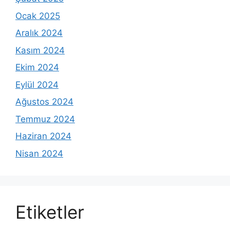
Ocak 2025
Aralık 2024
Kasım 2024
Ekim 2024
Eylül 2024
Ağustos 2024
Temmuz 2024
Haziran 2024
Nisan 2024
Etiketler