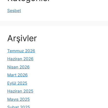
Sesbet
Arşivler
Temmuz 2026
Haziran 2026
Nisan 2026
Mart 2026
Eylül 2025
Haziran 2025
Mayıs 2025
Şubat 2025