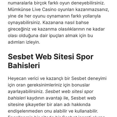
numaralarla birçok farklı oyun deneyebilirsiniz.
Mümkünse Live Casino oyunları kazanmazsanız,
yine de her oyunu oynamanın farklı yollarıyla
oynayabilirsiniz. Kazanana nasıl bahse
gireceğiniz ve kazanma olasılıklarının ne kadar
olası olduğuna dair ipuçları almak için bu
adımları izleyin.
Sesbet Web Sitesi Spor
Bahisleri
Heyecan verici ve kazançlı bir Sesbet deneyimi
için oran gereksinimleriniz için bonuslar
ayarlayabilirsiniz.
Sesbet web sitesi spor
bahisleri
kaydının avantajı ile, Sesbet web
sitesine şikayetler bir alan adı hakkında
endişelenmeden onu alabilir ve kullanabilir.