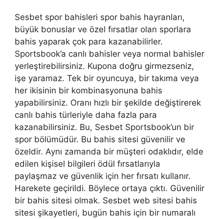
Sesbet spor bahisleri spor bahis hayranları,
büyük bonuslar ve özel fırsatlar olan sporlara
bahis yaparak çok para kazanabilirler.
Sportsbook’a canlı bahisler veya normal bahisler
yerleştirebilirsiniz. Kupona doğru girmezseniz,
işe yaramaz. Tek bir oyuncuya, bir takıma veya
her ikisinin bir kombinasyonuna bahis
yapabilirsiniz. Oranı hızlı bir şekilde değiştirerek
canlı bahis türleriyle daha fazla para
kazanabilirsiniz. Bu, Sesbet Sportsbook’un bir
spor bölümüdür. Bu bahis sitesi güvenilir ve
özeldir. Aynı zamanda bir müşteri odaklıdır, elde
edilen kişisel bilgileri ödül fırsatlarıyla
paylaşmaz ve güvenlik için her fırsatı kullanır.
Harekete geçirildi. Böylece ortaya çıktı. Güvenilir
bir bahis sitesi olmak. Sesbet web sitesi bahis
sitesi şikayetleri, bugün bahis için bir numaralı