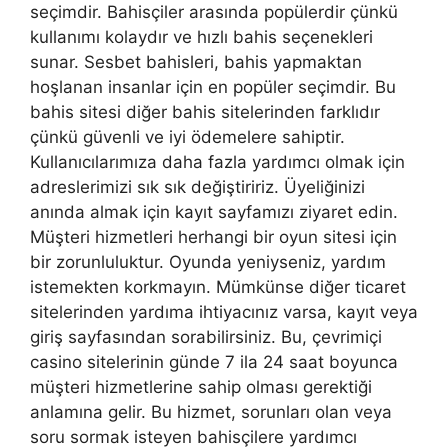
seçimdir. Bahisçiler arasında popülerdir çünkü
kullanımı kolaydır ve hızlı bahis seçenekleri
sunar. Sesbet bahisleri, bahis yapmaktan
hoşlanan insanlar için en popüler seçimdir. Bu
bahis sitesi diğer bahis sitelerinden farklıdır
çünkü güvenli ve iyi ödemelere sahiptir.
Kullanıcılarımıza daha fazla yardımcı olmak için
adreslerimizi sık sık değiştiririz. Üyeliğinizi
anında almak için kayıt sayfamızı ziyaret edin.
Müşteri hizmetleri herhangi bir oyun sitesi için
bir zorunluluktur. Oyunda yeniyseniz, yardım
istemekten korkmayın. Mümkünse diğer ticaret
sitelerinden yardıma ihtiyacınız varsa, kayıt veya
giriş sayfasından sorabilirsiniz. Bu, çevrimiçi
casino sitelerinin günde 7 ila 24 saat boyunca
müşteri hizmetlerine sahip olması gerektiği
anlamına gelir. Bu hizmet, sorunları olan veya
soru sormak isteyen bahisçilere yardımcı