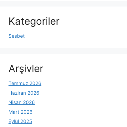
Kategoriler
Sesbet
Arşivler
Temmuz 2026
Haziran 2026
Nisan 2026
Mart 2026
Eylül 2025