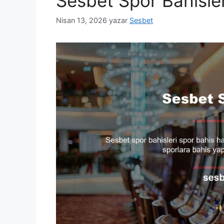
Sesbet Spor Bahisler
Nisan 13, 2026
yazar
Sesbet