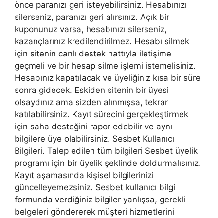
önce paranızı geri isteyebilirsiniz. Hesabınızı
silerseniz, paranızı geri alırsınız. Açık bir
kuponunuz varsa, hesabınızı silerseniz,
kazançlarınız kredilendirilmez. Hesabı silmek
için sitenin canlı destek hattıyla iletişime
geçmeli ve bir hesap silme işlemi istemelisiniz.
Hesabınız kapatılacak ve üyeliğiniz kısa bir süre
sonra gidecek. Eskiden sitenin bir üyesi
olsaydınız ama sizden alınmışsa, tekrar
katılabilirsiniz. Kayıt sürecini gerçekleştirmek
için saha desteğini rapor edebilir ve aynı
bilgilere üye olabilirsiniz. Sesbet Kullanıcı
Bilgileri. Talep edilen tüm bilgileri Sesbet üyelik
programı için bir üyelik şeklinde doldurmalısınız.
Kayıt aşamasında kişisel bilgilerinizi
güncelleyemezsiniz. Sesbet kullanıcı bilgi
formunda verdiğiniz bilgiler yanlışsa, gerekli
belgeleri göndererek müşteri hizmetlerini