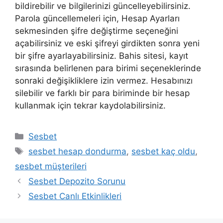
bildirebilir ve bilgilerinizi güncelleyebilirsiniz.
Parola güncellemeleri için, Hesap Ayarları
sekmesinden şifre değiştirme seçeneğini
açabilirsiniz ve eski şifreyi girdikten sonra yeni
bir şifre ayarlayabilirsiniz. Bahis sitesi, kayıt
sırasında belirlenen para birimi seçeneklerinde
sonraki değişikliklere izin vermez. Hesabınızı
silebilir ve farklı bir para biriminde bir hesap
kullanmak için tekrar kaydolabilirsiniz.
Kategoriler
Sesbet
Etiketler
sesbet hesap dondurma
,
sesbet kaç oldu
,
sesbet müşterileri
Sesbet Depozito Sorunu
Sesbet Canlı Etkinlikleri