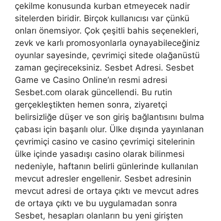
çekilme konusunda kurban etmeyecek nadir
sitelerden biridir. Birçok kullanıcısı var çünkü
onları önemsiyor. Çok çeşitli bahis seçenekleri,
zevk ve karlı promosyonlarla oynayabileceğiniz
oyunlar sayesinde, çevrimiçi sitede olağanüstü
zaman geçireceksiniz. Sesbet Adresi. Sesbet
Game ve Casino Online’ın resmi adresi
Sesbet.com olarak güncellendi. Bu rutin
gerçekleştikten hemen sonra, ziyaretçi
belirsizliğe düşer ve son giriş bağlantısını bulma
çabası için başarılı olur. Ülke dışında yayınlanan
çevrimiçi casino ve casino çevrimiçi sitelerinin
ülke içinde yasadışı casino olarak bilinmesi
nedeniyle, haftanın belirli günlerinde kullanılan
mevcut adresler engellenir. Sesbet adresinin
mevcut adresi de ortaya çıktı ve mevcut adres
de ortaya çıktı ve bu uygulamadan sonra
Sesbet, hesapları olanların bu yeni girişten