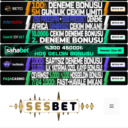
İçeriğe
atla
Menü