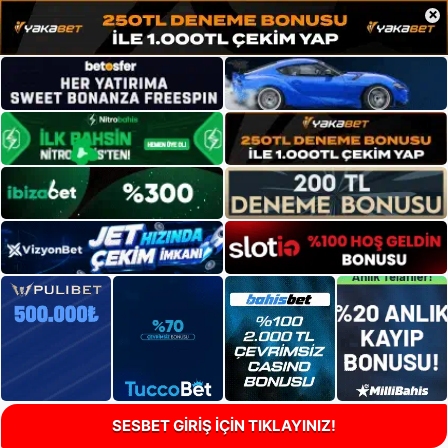
×
SESBET GİRİŞ İÇİN TIKLAYINIZ!