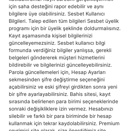
için saha desteğini rapor edebilir ve aynı
bilgilere üye olabilirsiniz. Sesbet Kullanıcı
Bilgileri. Talep edilen tüm bilgileri Sesbet üyelik
programı için bir üyelik şeklinde doldurmalısınız.
Kayıt aşamasında kişisel bilgilerinizi
güncelleyemezsiniz. Sesbet kullanıcı bilgi
formunda verdiğiniz bilgiler yanlışsa, gerekli
belgeleri göndererek müşteri hizmetlerini
bildirebilir ve bilgilerinizi güncelleyebilirsiniz.
Parola güncellemeleri için, Hesap Ayarları
sekmesinden şifre değiştirme seçeneğini
açabilirsiniz ve eski şifreyi girdikten sonra yeni
bir şifre ayarlayabilirsiniz. Bahis sitesi, kayıt
sırasında belirlenen para birimi seçeneklerinde
sonraki değişikliklere izin vermez. Hesabınızı
silebilir ve farklı bir para biriminde bir hesap
kullanmak için tekrar kaydolabilirsiniz. Premium
çevrimiçi site olarak, size önerdiğimiz site,