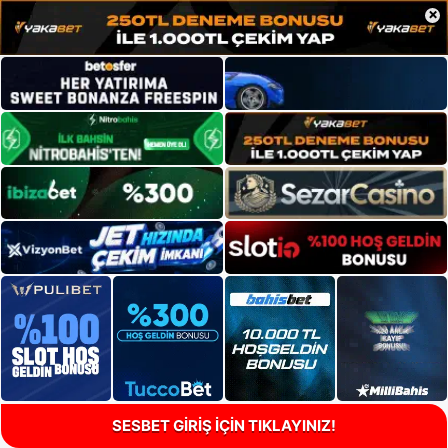
×
SESBET GİRİŞ İÇİN TIKLAYINIZ!