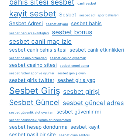
bahis sitesi sesbet
canli sesbet
kayit sesbet
Sesbet
sesbet adil spor bahisleri
Sesbet Adresi
sesbet bahis
sesbet altyapı
sesbet bonus
sesbet bahisçi avantajları
sesbet canli maç izle
sesbet canlı bahis sitesi
sesbet canlı etkinlikleri
sesbet casino hizmetleri
sesbet casino oynamak
sesbet casino sitesi
sesbet engel aşma
sesbet futbol spor ve oyunlar
sesbet geniş oyun
sesbet giris twitter
sesbet giris yap
Sesbet Giriş
sesbet girişi
Sesbet Güncel
sesbet güncel adres
sesbet güvenlir mi
sesbet güvenlik slot oyunları
sesbet hakkındaki yorumlar incelemeleri
sesbet hesap dondurma
sesbet kayıt
sesbet nasil bir site
sesbet oyun sektörü