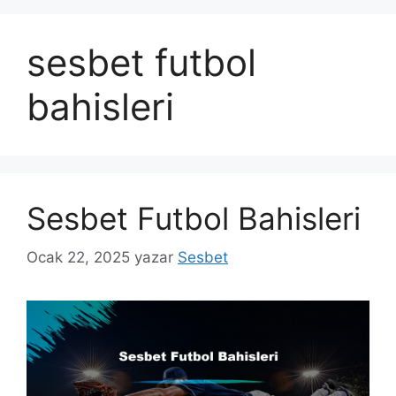
sesbet futbol
bahisleri
Sesbet Futbol Bahisleri
Ocak 22, 2025
yazar
Sesbet