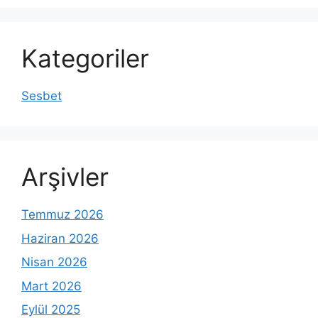
Kategoriler
Sesbet
Arşivler
Temmuz 2026
Haziran 2026
Nisan 2026
Mart 2026
Eylül 2025