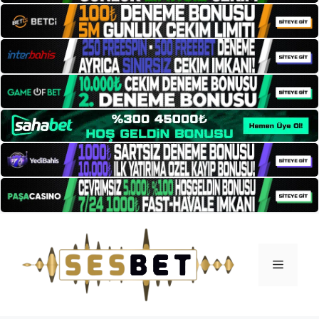
İçeriğe
atla
Menü