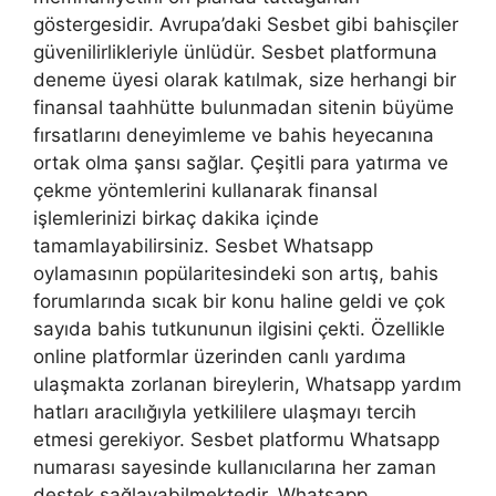
göstergesidir. Avrupa’daki Sesbet gibi bahisçiler
güvenilirlikleriyle ünlüdür. Sesbet platformuna
deneme üyesi olarak katılmak, size herhangi bir
finansal taahhütte bulunmadan sitenin büyüme
fırsatlarını deneyimleme ve bahis heyecanına
ortak olma şansı sağlar. Çeşitli para yatırma ve
çekme yöntemlerini kullanarak finansal
işlemlerinizi birkaç dakika içinde
tamamlayabilirsiniz. Sesbet Whatsapp
oylamasının popülaritesindeki son artış, bahis
forumlarında sıcak bir konu haline geldi ve çok
sayıda bahis tutkununun ilgisini çekti. Özellikle
online platformlar üzerinden canlı yardıma
ulaşmakta zorlanan bireylerin, Whatsapp yardım
hatları aracılığıyla yetkililere ulaşmayı tercih
etmesi gerekiyor. Sesbet platformu Whatsapp
numarası sayesinde kullanıcılarına her zaman
destek sağlayabilmektedir. Whatsapp