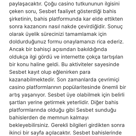
paylaşacaktır. Çoğu casino tutkununun ilgisini
çeken soru, Sesbet faaliyet gösterdiği bahis
şirketinin, bahis platformunda kar elde ettikten
sonra kazancını nasıl nakde çevirdiğidir. Sonuç
olarak üyelik sürecinizi tamamlamak için
doldurduğunuz formu onaylamanızı rica ederiz.
Ancak bir bahisçi açısından bakıldığında
oldukça ilgi gördü ve internette çokça tartışılan
bir konu haline geldi. Bu aktiviteler sayesinde
Sesbet kayıt olup eğlenirken para
kazanabilmektedir. Son zamanlarda çevrimiçi
casino platformlarının popülaritesinde önemli bir
artış yaşanıyor. Sesbet üye olabilmek için belirli
şartları yerine getirmek yeterlidir. Diğer bahis
platformlarında olduğu gibi Sesbet sunduğu
bahislerden de memnun kalmayı
bekleyebilirsiniz. Gerekli bilgileri girdikten sonra
ikinci bir sayfa açılacaktır. Sesbet bahislerinde