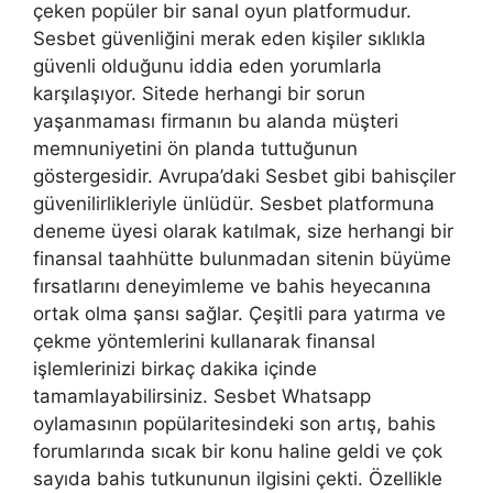
çeken popüler bir sanal oyun platformudur.
Sesbet güvenliğini merak eden kişiler sıklıkla
güvenli olduğunu iddia eden yorumlarla
karşılaşıyor. Sitede herhangi bir sorun
yaşanmaması firmanın bu alanda müşteri
memnuniyetini ön planda tuttuğunun
göstergesidir. Avrupa’daki Sesbet gibi bahisçiler
güvenilirlikleriyle ünlüdür. Sesbet platformuna
deneme üyesi olarak katılmak, size herhangi bir
finansal taahhütte bulunmadan sitenin büyüme
fırsatlarını deneyimleme ve bahis heyecanına
ortak olma şansı sağlar. Çeşitli para yatırma ve
çekme yöntemlerini kullanarak finansal
işlemlerinizi birkaç dakika içinde
tamamlayabilirsiniz. Sesbet Whatsapp
oylamasının popülaritesindeki son artış, bahis
forumlarında sıcak bir konu haline geldi ve çok
sayıda bahis tutkununun ilgisini çekti. Özellikle