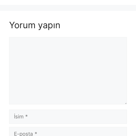
Yorum yapın
Yorum
İsim
E-