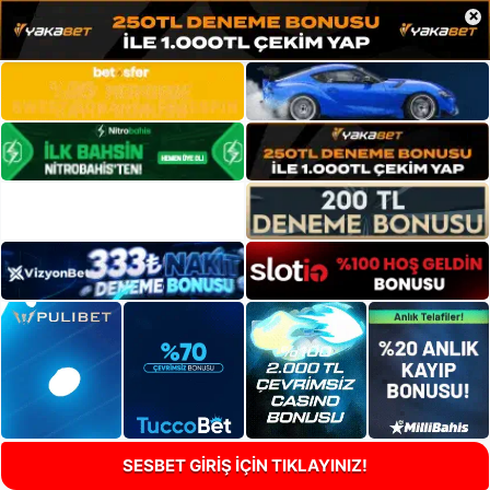
×
SESBET GİRİŞ İÇİN TIKLAYINIZ!