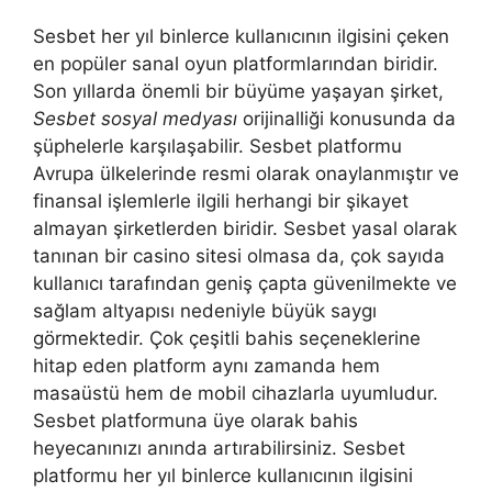
Sesbet her yıl binlerce kullanıcının ilgisini çeken
en popüler sanal oyun platformlarından biridir.
Son yıllarda önemli bir büyüme yaşayan şirket,
Sesbet sosyal medyası
orijinalliği konusunda da
şüphelerle karşılaşabilir. Sesbet platformu
Avrupa ülkelerinde resmi olarak onaylanmıştır ve
finansal işlemlerle ilgili herhangi bir şikayet
almayan şirketlerden biridir. Sesbet yasal olarak
tanınan bir casino sitesi olmasa da, çok sayıda
kullanıcı tarafından geniş çapta güvenilmekte ve
sağlam altyapısı nedeniyle büyük saygı
görmektedir. Çok çeşitli bahis seçeneklerine
hitap eden platform aynı zamanda hem
masaüstü hem de mobil cihazlarla uyumludur.
Sesbet platformuna üye olarak bahis
heyecanınızı anında artırabilirsiniz. Sesbet
platformu her yıl binlerce kullanıcının ilgisini