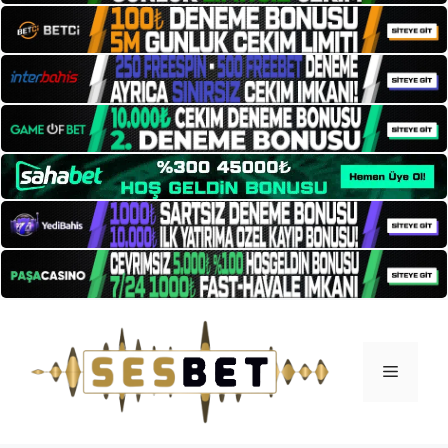
İçeriğe
atla
Menü